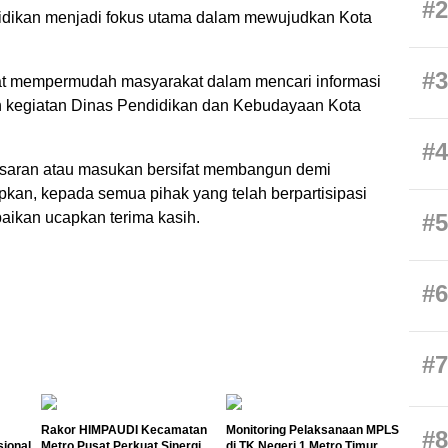
#2
didikan menjadi fokus utama dalam mewujudkan Kota
#3
at mempermudah masyarakat dalam mencari informasi
 kegiatan Dinas Pendidikan dan Kebudayaan Kota
#4
tik, saran atau masukan bersifat membangun demi
kan, kepada semua pihak yang telah berpartisipasi
aikan ucapkan terima kasih.
#5
#6
#7
Rakor HIMPAUDI Kecamatan
Monitoring Pelaksanaan MPLS
#8
sional
Metro Pusat Perkuat Sinergi
di TK Negeri 1 Metro Timur