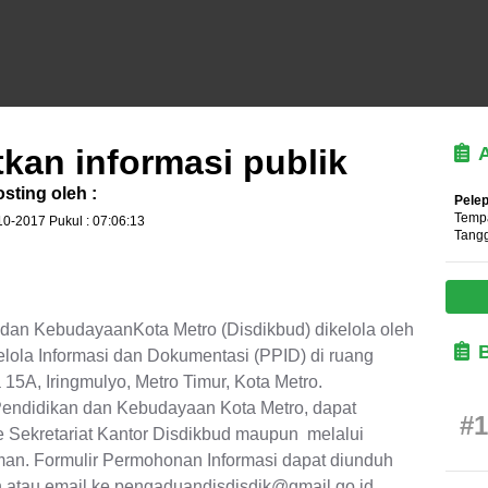
kan informasi publik
sting oleh :
Pelep
Tempa
10-2017 Pukul : 07:06:13
Tangg
 dan KebudayaanKota Metro (Disdikbud) dikelola oleh
elola Informasi dan Dokumentasi (PPID) di ruang
a 15A, Iringmulyo, Metro Timur, Kota Metro.
endidikan dan Kebudayaan Kota Metro, dapat
#1
 Sekretariat Kantor Disdikbud maupun melalui
laman. Formulir Permohonan Informasi dapat diunduh
 atau email ke pengaduandisdisdik@gmail.go.id.