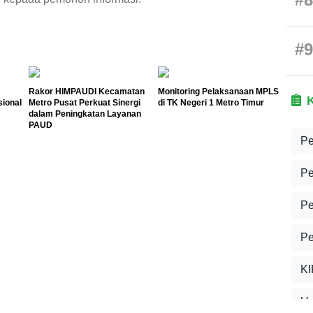
#9
Rakor HIMPAUDI Kecamatan
Monitoring Pelaksanaan MPLS
sional
Metro Pusat Perkuat Sinergi
di TK Negeri 1 Metro Timur
dalam Peningkatan Layanan
PAUD
Pe
Pe
Pe
Pe
KI
U