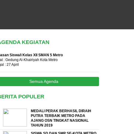
AGENDA KEGIATAN
asan Siswa/i Kelas XII SMAN 5 Metro
t : Gedung Al-Khairiyah Kota Metro
al : 27 April
Semua Agenda
BERITA POPULER
MEDALI PERAK BERHASIL DIRAIH
PUTRA TERBAIK METRO PADA
AJANG OSN TINGKAT NASIONAL
TAHUN 2019
SISWA SD DAN SMP SE-KOTA METRO