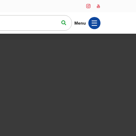
☰
Menu