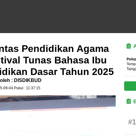
entas Pendidikan Agama
stival Tunas Bahasa Ibu
Pelep
Tempa
idikan Dasar Tahun 2025
Tangg
 oleh : DISDIKBUD
5-09-04 Pukul : 11:37:15
#1