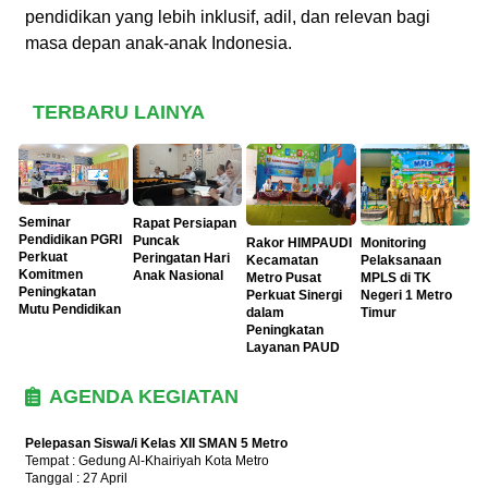
pendidikan yang lebih inklusif, adil, dan relevan bagi
masa depan anak-anak Indonesia.
TERBARU LAINYA
Seminar
Rapat Persiapan
Pendidikan PGRI
Puncak
Rakor HIMPAUDI
Monitoring
Perkuat
Peringatan Hari
Kecamatan
Pelaksanaan
Komitmen
Anak Nasional
Metro Pusat
MPLS di TK
Peningkatan
Perkuat Sinergi
Negeri 1 Metro
Mutu Pendidikan
dalam
Timur
Peningkatan
Layanan PAUD
AGENDA KEGIATAN
Pelepasan Siswa/i Kelas XII SMAN 5 Metro
Tempat : Gedung Al-Khairiyah Kota Metro
Tanggal : 27 April