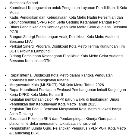
Membatik Shibori
Koordinasi Kepegawaian untuk Penguatan Layanan Pendidikan di Kota
Metro
Kadis Pendidikan dan Kebudayaan Kota Metro Hadiri Peresmian dan
Groundbreaking SPPG Polri Serta Gedung Ketahanan Pangan Polri
Dinas Pendidikan dan Kebudayaan Kota Metro Gelar Audiensi Bersama
PGRI
Bangun Sinergi Perlindungan Anak, Disdikbud Kota Metro Audiensi
Bersama LPAI
Perkuat Sinergi Program, Disdikbud Kota Metro Terima Kunjungan Tim
BGTK Provinsi Lampung
Bidang Pembinaan Ketenagaan Disdikbud Kota Metro Gelar Audiensi
Bersama Komunitas GTK
Rapat Internal Disdikbud Kota Metro dalam Rangka Penguatan
Koordinasi dan Peningkatan Kinerja
Musyawarah Kota (MUSKOT) PMI Kota Metro Tahun 2026
Rapat Koordinasi Persiapan Evaluasi Pembangunan terkait Kunjungan
Kerja DPRD Kota Metro Komisi II
Kegiatan pembinaan calon PPPK paruh waktu di lingkungan Dinas
Pendidikan dan Kebudayaan Kota Metro Tahun 2025
Kegiatan Tim Peduli Bencana Masyarakat Kota Metro di lokasi banjir
Aceh Tamiang
Sosialisasi E-kinerja BKN dan Pendampingan Kinerja Guru pada
platform merdeka mengajar untuk jabatan fungsional
Pengukuhan Bunda Guru, Pelantikan Pengurus YPLP PGRI Kota Metro
& Launching Buku